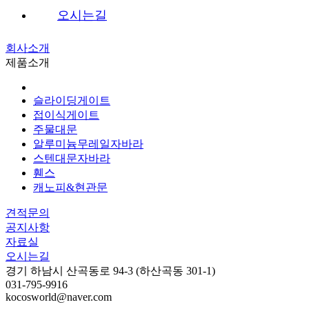
오시는길
회사소개
제품소개
슬라이딩게이트
접이식게이트
주물대문
알루미늄무레일자바라
스텐대문자바라
휀스
캐노피&현관문
견적문의
공지사항
자료실
오시는길
경기 하남시 산곡동로 94-3 (하산곡동 301-1)
031-795-9916
kocosworld@naver.com