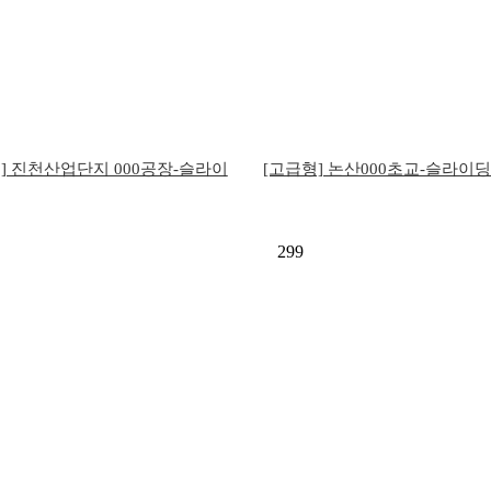
] 진천산업단지 000공장-슬라이
[고급형] 논산000초교-슬라이
딩게…
식)
299