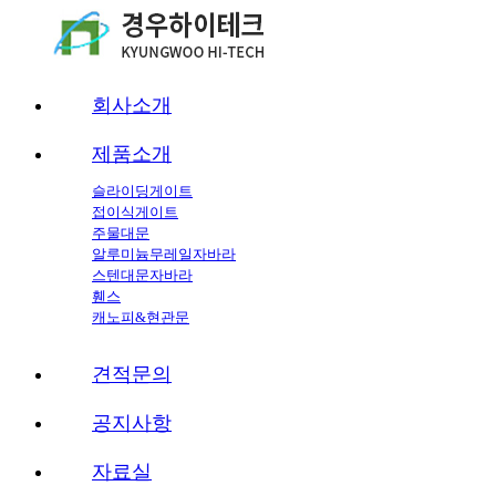
회사소개
제품소개
슬라이딩게이트
접이식게이트
주물대문
알루미늄무레일자바라
스텐대문자바라
휀스
캐노피&현관문
견적문의
공지사항
자료실