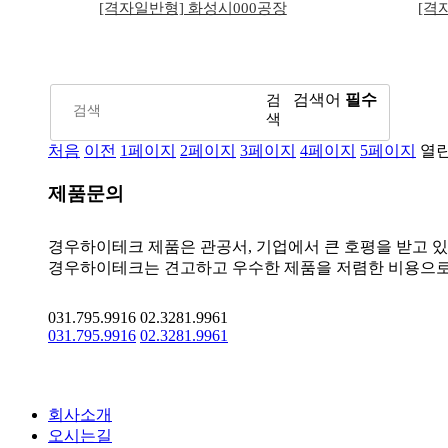
[격자일반형] 화성시000공장
[격
검
검색어
필수
색
처음
이전
1
페이지
2
페이지
3
페이지
4
페이지
5
페이지
열
제품문의
경우하이테크 제품은 관공서, 기업에서 큰 호평을 받고 
경우하이테크는 견고하고 우수한 제품을 저렴한 비용으로
031.795.9916
02.3281.9961
031.795.9916
02.3281.9961
회사소개
오시는길