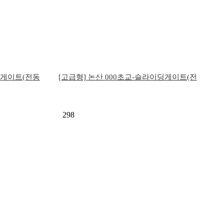
딩게이트(전동
[고급형] 논산 000초교-슬라이딩게이트(전
동식…
298