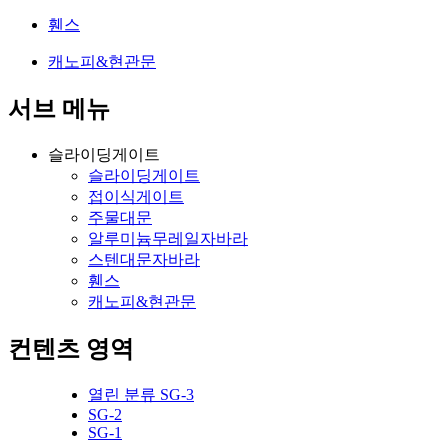
휀스
캐노피&현관문
서브 메뉴
슬라이딩게이트
슬라이딩게이트
접이식게이트
주물대문
알루미늄무레일자바라
스텐대문자바라
휀스
캐노피&현관문
컨텐츠 영역
열린 분류
SG-3
SG-2
SG-1