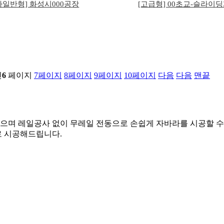
자일반형] 화성시000공장
[고급형] 00초교-슬라이
린
6
페이지
7
페이지
8
페이지
9
페이지
10
페이지
다음
다음
맨끝
있으며 레일공사 없이 무레일 전동으로 손쉽게 자바라를 시공할 수
 시공해드립니다.